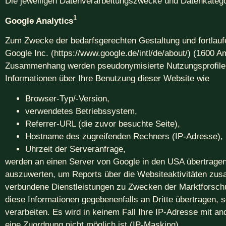
Die jeweiligen Datenverarbeitungszwecke und Datenkatego
1
Google Analytics
Zum Zwecke der bedarfsgerechten Gestaltung und fortlauf
Google Inc. (https://www.google.de/intl/de/about/) (1600
Zusammenhang werden pseudonymisierte Nutzungsprofile ers
Informationen über Ihre Benutzung dieser Website wie
Browser-Typ/-Version,
verwendetes Betriebssystem,
Referrer-URL (die zuvor besuchte Seite),
Hostname des zugreifenden Rechners (IP-Adresse),
Uhrzeit der Serveranfrage,
werden an einen Server von Google in den USA übertragen
auszuwerten, um Reports über die Websiteaktivitäten zus
verbundene Dienstleistungen zu Zwecken der Marktforschu
diese Informationen gegebenenfalls an Dritte übertragen, s
verarbeiten. Es wird in keinem Fall Ihre IP-Adresse mit
eine Zuordnung nicht möglich ist (IP-Masking).