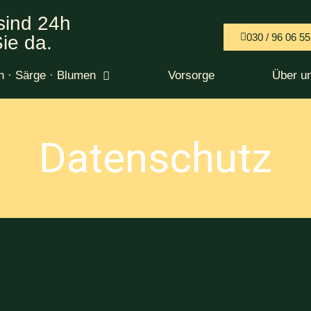
sind 24h
030 / 96 06 55
Sie da.
n · Särge · Blumen
Vorsorge
Über u
Datenschutz