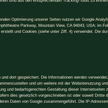
rien sind aus den entsprechenden Tracking-Tools zu entne
enden Optimierung unserer Seiten nutzen wir Google Analyt
 Amphitheatre Parkway, Mountain View, CA 94043, USA; im Fo
tellt und Cookies (siehe unter Ziff. 4) verwendet. Die du
 und dort gespeichert. Die Informationen werden verwendet
ammenzustellen und um weitere mit der Websitenutzung und
ng und bedarfsgerechten Gestaltung dieser Internetseiten 
ofern dies gesetzlich vorgeschrieben ist oder soweit Dritte 
 anderen Daten von Google zusammengeführt. Die IP-Adresse